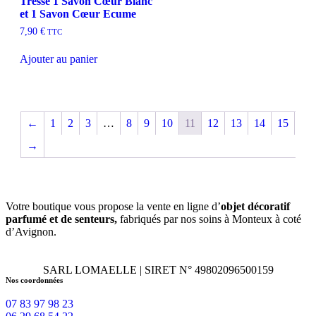
Tresse 1 Savon Cœur Blanc
et 1 Savon Cœur Ecume
7,90
€
TTC
Ajouter au panier
←
1
2
3
…
8
9
10
11
12
13
14
15
→
Votre boutique vous propose la vente en ligne d’
objet décoratif
parfumé et
de
senteurs,
fabriqués par nos soins à Monteux à coté
d’Avignon.
SARL LOMAELLE | SIRET N° 49802096500159
Nos coordonnées
07 83 97 98 23