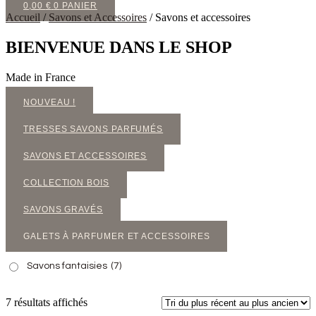
0,00
€
0
PANIER
Accueil
/
Savons et Accessoires
/ Savons et accessoires
BIENVENUE DANS LE SHOP
Made in France
NOUVEAU !
TRESSES SAVONS PARFUMÉS
SAVONS ET ACCESSOIRES
COLLECTION BOIS
SAVONS GRAVÉS
GALETS À PARFUMER ET ACCESSOIRES
Savons fantaisies
(7)
Trié
7 résultats affichés
du