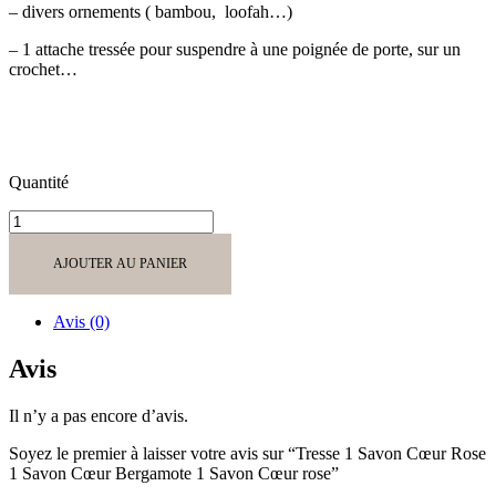
– divers ornements ( bambou, loofah…)
– 1 attache tressée pour suspendre à une poignée de porte, sur un
crochet…
Quantité
quantité
de
Tresse
AJOUTER AU PANIER
1
Savon
Cœur
Avis (0)
Rose
1
Avis
Savon
Cœur
Il n’y a pas encore d’avis.
Bergamote
1
Soyez le premier à laisser votre avis sur “Tresse 1 Savon Cœur Rose
Savon
1 Savon Cœur Bergamote 1 Savon Cœur rose”
Cœur