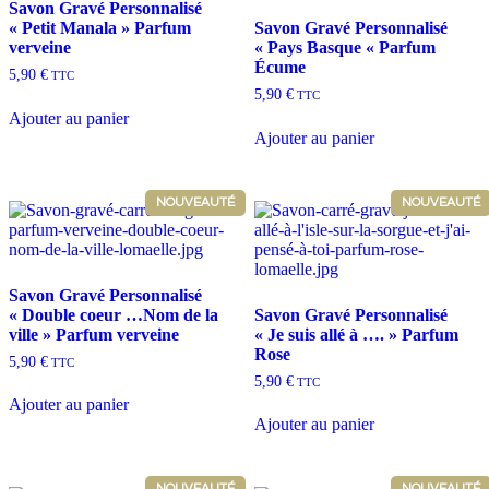
plus
Savon Gravé Personnalisé
ancien
« Petit Manala » Parfum
Savon Gravé Personnalisé
verveine
« Pays Basque « Parfum
Écume
5,90
€
TTC
5,90
€
TTC
Ajouter au panier
Ajouter au panier
NOUVEAUTÉ
NOUVEAUTÉ
Savon Gravé Personnalisé
« Double coeur …Nom de la
Savon Gravé Personnalisé
ville » Parfum verveine
« Je suis allé à …. » Parfum
Rose
5,90
€
TTC
5,90
€
TTC
Ajouter au panier
Ajouter au panier
NOUVEAUTÉ
NOUVEAUTÉ