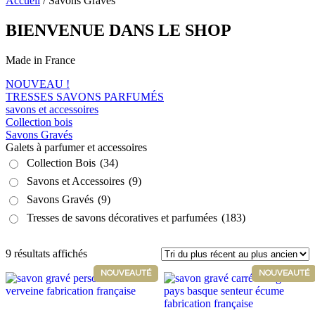
Accueil
/ Savons Gravés
BIENVENUE DANS LE SHOP
Made in France
NOUVEAU !
TRESSES SAVONS PARFUMÉS
savons et accessoires
Collection bois
Savons Gravés
Galets à parfumer et accessoires
Collection Bois
(34)
Savons et Accessoires
(9)
Savons Gravés
(9)
Tresses de savons décoratives et parfumées
(183)
Trié
9 résultats affichés
du
NOUVEAUTÉ
NOUVEAUTÉ
plus
récent
au