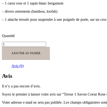
– 1 cœur rose et 1 sapin blanc bergamote
– divers ornements (bambou, loofah)
– 1 attache tressée pour suspendre à une poignée de porte, sur un cro
Quantité
quantité
de
Tresse
AJOUTER AU PANIER
1
Savon
Coeur
Avis (0)
Rose
et
Avis
1
Savon
Il n’y a pas encore d’avis.
Sapin
Blanc
Soyez le premier à laisser votre avis sur “Tresse 1 Savon Coeur Rose
Votre adresse e-mail ne sera pas publiée.
Les champs obligatoires son