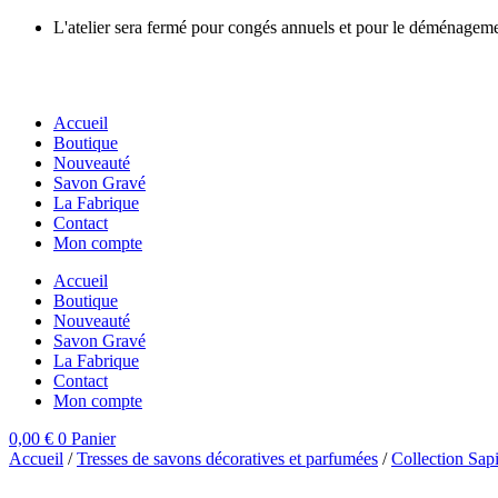
Aller
L'atelier sera fermé pour congés annuels et pour le déménage
au
contenu
Accueil
Boutique
Nouveauté
Savon Gravé
La Fabrique
Contact
Mon compte
Accueil
Boutique
Nouveauté
Savon Gravé
La Fabrique
Contact
Mon compte
0,00
€
0
Panier
Accueil
/
Tresses de savons décoratives et parfumées
/
Collection Sa