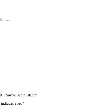
chet… .
 et 1 Savon Sapin Blanc”
t indiqués avec
*