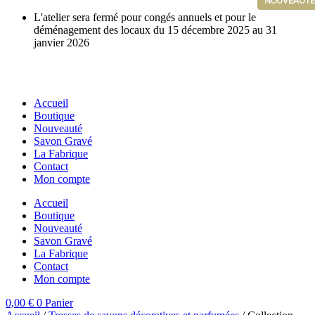
NOUVEAUTÉ
NOUVEAUTÉ
NOUVEAUTÉ
NOUVEAUTÉ
NOUVEAUTÉ
NOUVEAUTÉ
NOUVEAUTÉ
NOUVEAUTÉ
NOUVEAUTÉ
NOUVEAUTÉ
NOUVEAUTÉ
NOUVEAUTÉ
NOUVEAUTÉ
Aller
L'atelier sera fermé pour congés annuels et pour le
au
déménagement des locaux du 15 décembre 2025 au 31
contenu
janvier 2026
Accueil
Boutique
Nouveauté
Savon Gravé
La Fabrique
Contact
Mon compte
Accueil
Boutique
Nouveauté
Savon Gravé
La Fabrique
Contact
Mon compte
0,00
€
0
Panier