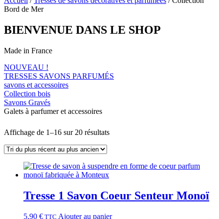
Accueil
/
Tresses de savons décoratives et parfumées
/ Collection
Bord de Mer
BIENVENUE DANS LE SHOP
Made in France
NOUVEAU !
TRESSES SAVONS PARFUMÉS
savons et accessoires
Collection bois
Savons Gravés
Galets à parfumer et accessoires
Trié
Affichage de 1–16 sur 20 résultats
du
plus
récent
au
plus
ancien
Tresse 1 Savon Coeur Senteur Monoï
5,90
€
Ajouter au panier
TTC