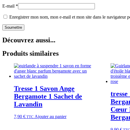
E-mail
*
Enregistrer mon nom, mon e-mail et mon site dans le navigateur
Découvrez aussi...
Produits similaires
Tresse 1 Savon Ange
tresse
Bergamote 1 Sachet de
Berga
Lavandin
Cœur R
Berga
7,90
€
Ajouter au panier
TTC
9,90
€
TT