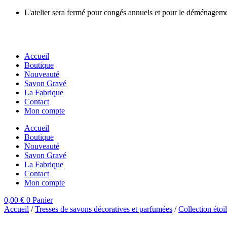
Aller
L'atelier sera fermé pour congés annuels et pour le déménage
au
contenu
Accueil
Boutique
Nouveauté
Savon Gravé
La Fabrique
Contact
Mon compte
Accueil
Boutique
Nouveauté
Savon Gravé
La Fabrique
Contact
Mon compte
0,00
€
0
Panier
Accueil
/
Tresses de savons décoratives et parfumées
/
Collection étoi