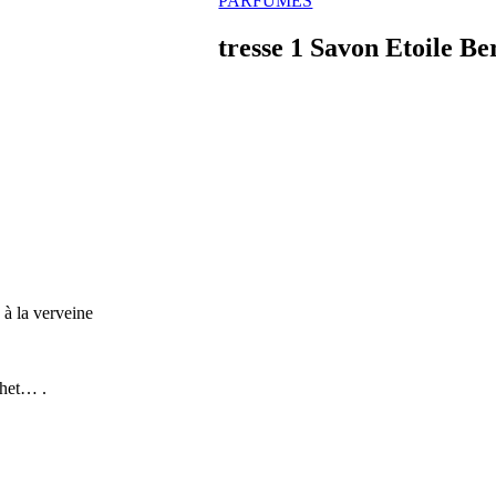
PARFUMÉS
tresse 1 Savon Etoile B
à la verveine
chet… .