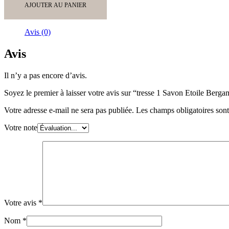
tresse
AJOUTER AU PANIER
1
Savon
Etoile
Avis (0)
Bergamote
et
Avis
1
Savon
Il n’y a pas encore d’avis.
Cœur
Verveine
Soyez le premier à laisser votre avis sur “tresse 1 Savon Etoile Be
1
Savon
Votre adresse e-mail ne sera pas publiée.
Les champs obligatoires son
Etoile
Bergamote
Votre note
Votre avis
*
Nom
*