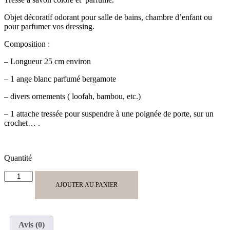
Objet décoratif odorant pour salle de bains, chambre d’enfant ou
pour parfumer vos dressing.
Composition :
– Longueur 25 cm environ
– 1 ange blanc parfumé bergamote
– divers ornements ( loofah, bambou, etc.)
– 1 attache tressée pour suspendre à une poignée de porte, sur un
crochet… .
Quantité
quantité
de
AJOUTER AU PANIER
Tresse
1
savon
Ange
Avis (0)