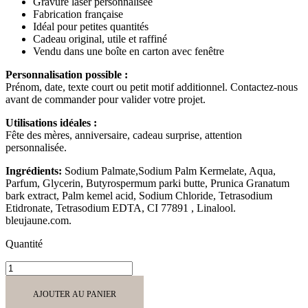
Gravure laser personnalisée
Fabrication française
Idéal pour petites quantités
Cadeau original, utile et raffiné
Vendu dans une boîte en carton avec fenêtre
Personnalisation possible :
Prénom, date, texte court ou petit motif additionnel. Contactez-nous
avant de commander pour valider votre projet.
Utilisations idéales :
Fête des mères, anniversaire, cadeau surprise, attention
personnalisée.
Ingrédients:
Sodium Palmate,Sodium Palm Kermelate, Aqua,
Parfum, Glycerin, Butyrospermum parki butte, Prunica Granatum
bark extract, Palm kemel acid, Sodium Chloride, Tetrasodium
Etidronate, Tetrasodium EDTA, CI 77891 , Linalool.
bleujaune.com.
Quantité
quantité
de
Savon
AJOUTER AU PANIER
Gravé