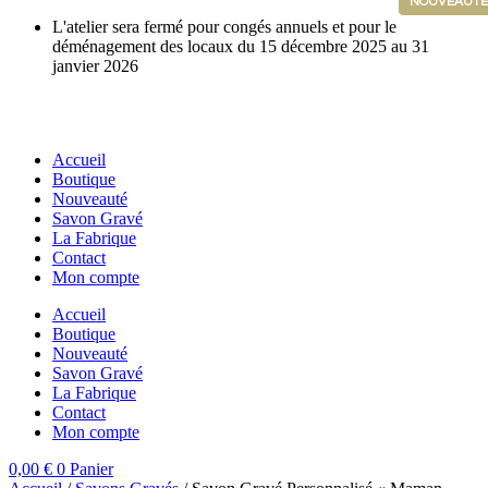
NOUVEAUTÉ
NOUVEAUTÉ
NOUVEAUTÉ
NOUVEAUTÉ
NOUVEAUTÉ
NOUVEAUTÉ
Aller
L'atelier sera fermé pour congés annuels et pour le
au
déménagement des locaux du 15 décembre 2025 au 31
contenu
janvier 2026
Accueil
Boutique
Nouveauté
Savon Gravé
La Fabrique
Contact
Mon compte
Accueil
Boutique
Nouveauté
Savon Gravé
La Fabrique
Contact
Mon compte
0,00
€
0
Panier