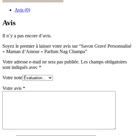
Personnalisé
"Maman
Avis (0)
d'Amour"
Parfum
Avis
Nag
Champa
Il n’y a pas encore d’avis.
Soyez le premier à laisser votre avis sur “Savon Gravé Personnalisé
« Maman d’Amour » Parfum Nag Champa”
Votre adresse e-mail ne sera pas publiée.
Les champs obligatoires
sont indiqués avec
*
Votre note
Votre avis
*