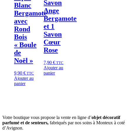
Savon
Blanc
Ange
Bergamote
Bergamote
avec
et 1
Rond
Savon
Bois
Cœur
« Boule
Rose
de
Noël »
7,90
€
TTC
Ajouter au
9,90
€
panier
TTC
Ajouter au
panier
Votre boutique vous propose la vente en ligne d’
objet décoratif
parfumé et
de
senteurs,
fabriqués par nos soins à Monteux à coté
d’Avignon.