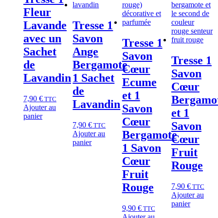
Fleur
Lavande
Tresse 1
avec un
Savon
Tresse 1
Sachet
Ange
Savon
Tresse 1
de
Bergamote
Cœur
Savon
Lavandin
1 Sachet
Ecume
Cœur
de
et 1
Bergamo
7,90
€
TTC
Lavandin
Savon
Ajouter au
et 1
panier
Cœur
Savon
7,90
€
TTC
Bergamote
Ajouter au
Cœur
panier
1 Savon
Fruit
Cœur
Rouge
Fruit
Rouge
7,90
€
TTC
Ajouter au
panier
9,90
€
TTC
Ajouter au