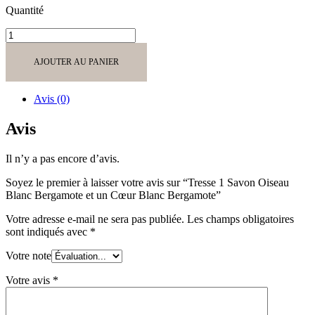
Quantité
quantité
de
Tresse
AJOUTER AU PANIER
1
Savon
Oiseau
Avis (0)
Blanc
Bergamote
Avis
et
un
Il n’y a pas encore d’avis.
Cœur
Blanc
Soyez le premier à laisser votre avis sur “Tresse 1 Savon Oiseau
Bergamote
Blanc Bergamote et un Cœur Blanc Bergamote”
Votre adresse e-mail ne sera pas publiée.
Les champs obligatoires
sont indiqués avec
*
Votre note
Votre avis
*