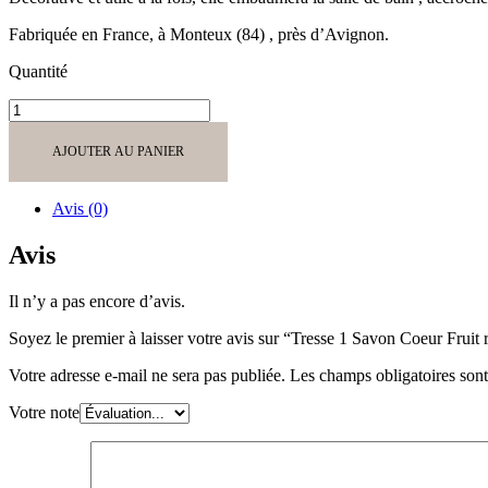
Fabriquée en France, à Monteux (84) , près d’Avignon.
Quantité
quantité
de
Tresse
AJOUTER AU PANIER
1
Savon
Coeur
Avis (0)
Fruit
rouge
Avis
avec
Rond
Il n’y a pas encore d’avis.
Bois
Gravé
Soyez le premier à laisser votre avis sur “Tresse 1 Savon Coeur Fru
"Maman
Parfaite"
Votre adresse e-mail ne sera pas publiée.
Les champs obligatoires son
Votre note