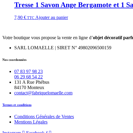
Tresse 1 Savon Ange Bergamote et 1 
7,90
€
Ajouter au panier
TTC
Votre boutique vous propose la vente en ligne d’
objet décoratif par
SARL LOMAELLE | SIRET N° 49802096500159
Nos coordonnées
07 83 97 98 23
06 29 68 54 22
131 A Rue Phébus
84170 Monteux
contact@fabriquelomaelle.com
Termes et conditions
Conditions Générales de Ventes
Mentions Légales
Instagram
Facebook-f