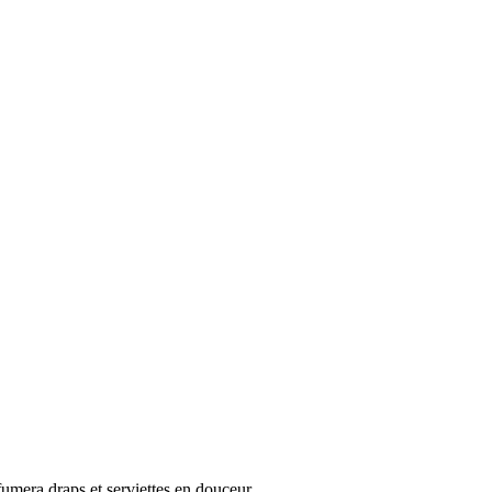
fumera draps et serviettes en douceur.