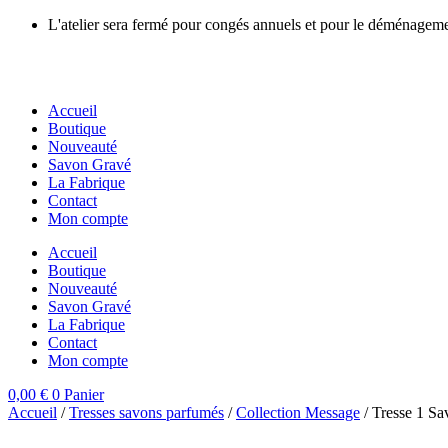
Aller
L'atelier sera fermé pour congés annuels et pour le déménage
au
contenu
Accueil
Boutique
Nouveauté
Savon Gravé
La Fabrique
Contact
Mon compte
Accueil
Boutique
Nouveauté
Savon Gravé
La Fabrique
Contact
Mon compte
0,00
€
0
Panier
Accueil
/
Tresses savons parfumés
/
Collection Message
/ Tresse 1 S