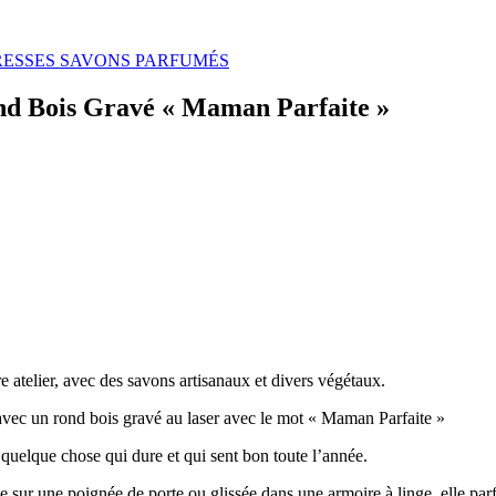
RESSES SAVONS PARFUMÉS
nd Bois Gravé « Maman Parfaite »
 atelier, avec des savons artisanaux et divers végétaux.
vec un rond bois gravé au laser avec le mot « Maman Parfaite »
quelque chose qui dure et qui sent bon toute l’année.
hée sur une poignée de porte ou glissée dans une armoire à linge, elle par