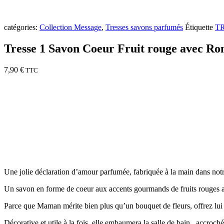
catégories:
Collection Message
,
Tresses savons parfumés
Étiquette
T
Tresse 1 Savon Coeur Fruit rouge avec Ro
7,90
€
TTC
Une jolie déclaration d’amour parfumée, fabriquée à la main dans notre
Un savon en forme de coeur aux accents gourmands de fruits rouges a
Parce que Maman mérite bien plus qu’un bouquet de fleurs, offrez lui 
Décorative et utile à la fois, elle embaumera la salle de bain , accroc