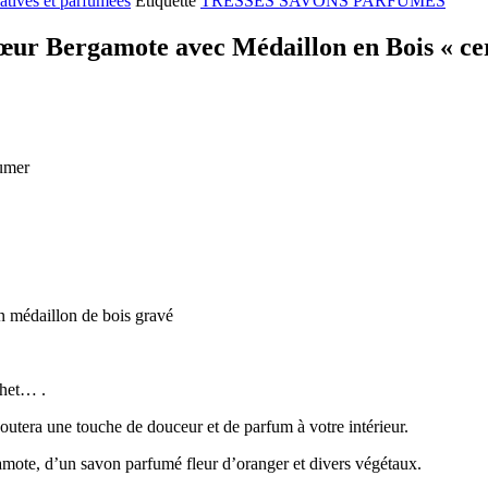
atives et parfumées
Étiquette
TRESSES SAVONS PARFUMÉS
ur Bergamote avec Médaillon en Bois « cer
fumer
n médaillon de bois gravé
chet… .
outera une touche de douceur et de parfum à votre intérieur.
amote, d’un savon parfumé fleur d’oranger et divers végétaux.