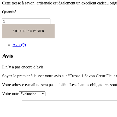
Cette tresse à savon artisanale est également un excellent cadeau ori
Quantité
quantité
de
Tresse
AJOUTER AU PANIER
1
Savon
Cœur
Avis (0)
Fleur
d'Oranger
Avis
1
Cœur
Il n’y a pas encore d’avis.
Bergamote
avec
Soyez le premier à laisser votre avis sur “Tresse 1 Savon Cœur Fleu
Médaillon
en
Votre adresse e-mail ne sera pas publiée.
Les champs obligatoires son
Bois
"cerf
Votre note
debout"