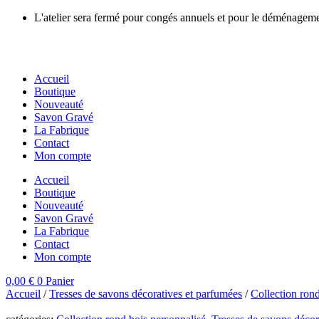
Aller
L'atelier sera fermé pour congés annuels et pour le déménage
au
contenu
Accueil
Boutique
Nouveauté
Savon Gravé
La Fabrique
Contact
Mon compte
Accueil
Boutique
Nouveauté
Savon Gravé
La Fabrique
Contact
Mon compte
0,00
€
0
Panier
Accueil
/
Tresses de savons décoratives et parfumées
/
Collection rond