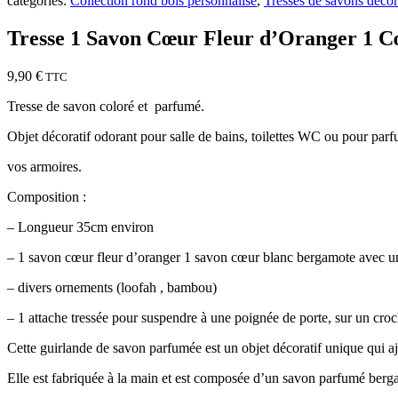
catégories:
Collection rond bois personnalisé
,
Tresses de savons décor
Tresse 1 Savon Cœur Fleur d’Oranger 1 Cœ
9,90
€
TTC
Tresse de savon coloré et parfumé.
Objet décoratif odorant pour salle de bains, toilettes WC ou pour par
vos armoires.
Composition :
– Longueur 35cm environ
– 1 savon cœur fleur d’oranger 1 savon cœur blanc bergamote avec u
– divers ornements (loofah , bambou)
– 1 attache tressée pour suspendre à une poignée de porte, sur un cro
Cette guirlande de savon parfumée est un objet décoratif unique qui aj
Elle est fabriquée à la main et est composée d’un savon parfumé berg