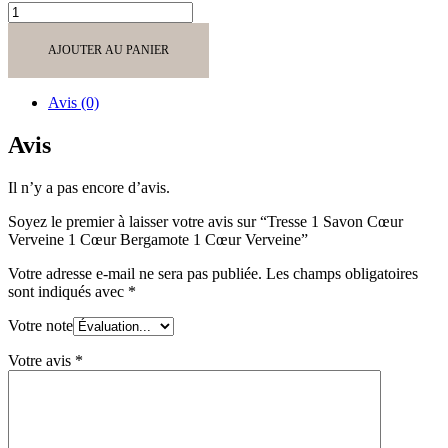
quantité
de
Tresse
AJOUTER AU PANIER
1
Savon
Cœur
Avis (0)
Verveine
1
Avis
Cœur
Bergamote
Il n’y a pas encore d’avis.
1
Cœur
Soyez le premier à laisser votre avis sur “Tresse 1 Savon Cœur
Verveine
Verveine 1 Cœur Bergamote 1 Cœur Verveine”
Votre adresse e-mail ne sera pas publiée.
Les champs obligatoires
sont indiqués avec
*
Votre note
Votre avis
*