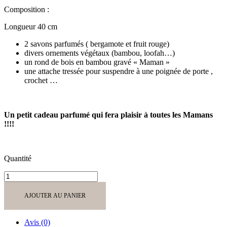
Composition :
Longueur 40 cm
2 savons parfumés ( bergamote et fruit rouge)
divers ornements végétaux (bambou, loofah…)
un rond de bois en bambou gravé « Maman »
une attache tressée pour suspendre à une poignée de porte ,
crochet …
Un petit cadeau parfumé qui fera plaisir à toutes les Mamans
!!!!
Quantité
quantité
de
Tresse
AJOUTER AU PANIER
1
Cœur
Bergamotte
Avis (0)