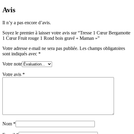
1
Cœur
Avis
Fruit
rouge
Il n’y a pas encore d’avis.
1
Rond
Soyez le premier à laisser votre avis sur “Tresse 1 Cœur Bergamotte
bois
1 Cœur Fruit rouge 1 Rond bois gravé « Maman »”
gravé
"Maman"
Votre adresse e-mail ne sera pas publiée.
Les champs obligatoires
sont indiqués avec
*
Votre note
Votre avis
*
Nom
*