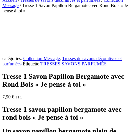
Accueil
/
Tresses de savons décoratives et parfumées
/
Collection
Message
/ Tresse 1 Savon Papillon Bergamote avec Rond Bois « Je
pense à toi »
catégories:
Collection Message
,
Tresses de savons décoratives et
parfumées
Étiquette
TRESSES SAVONS PARFUMÉS
Tresse 1 Savon Papillon Bergamote avec
Rond Bois « Je pense à toi »
7,90
€
TTC
Tresse 1 savon papillon bergamote avec
rond bois « Je pense à toi »
Un savon papillon bergamote plein de