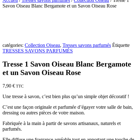
Accueil
/
Tresses savons parfumés
/
Collection Oiseau
/ Tresse 1
Savon Oiseau Blanc Bergamote et un Savon Oiseau Rose
catégories:
Collection Oiseau
,
Tresses savons parfumés
Étiquette
TRESSES SAVONS PARFUMÉS
Tresse 1 Savon Oiseau Blanc Bergamote
et un Savon Oiseau Rose
7,90
€
TTC
Une tresse à savon, c’est bien plus qu’un simple objet décoratif !
C’est une façon originale et parfumée d’égayer votre salle de bain,
dressing ou autres pièces de votre maison.
Fabriquée à la main à partir de savons artisanaux, naturels et
parfumés.
Elle diffuse une fragrance agréable tout en apportant une touche de