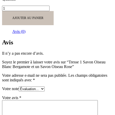
quantité
de
Tresse
AJOUTER AU PANIER
1
Savon
Oiseau
Avis (0)
Blanc
Bergamote
Avis
et
un
Il n’y a pas encore d’avis.
Savon
Oiseau
Soyez le premier à laisser votre avis sur “Tresse 1 Savon Oiseau
Rose
Blanc Bergamote et un Savon Oiseau Rose”
Votre adresse e-mail ne sera pas publiée.
Les champs obligatoires
sont indiqués avec
*
Votre note
Votre avis
*