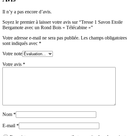
un
Rond
Il n’y a pas encore d’avis.
Bois
"Télécabine"
Soyez le premier à laisser votre avis sur “Tresse 1 Savon Etoile
Bergamote avec un Rond Bois « Télécabine »”
Votre adresse e-mail ne sera pas publiée.
Les champs obligatoires
sont indiqués avec
*
Votre note
Votre avis
*
Nom
*
E-mail
*