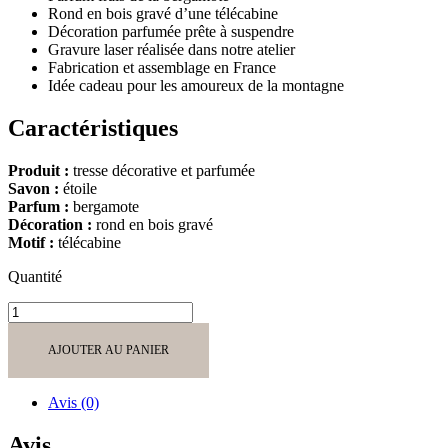
Rond en bois gravé d’une télécabine
Décoration parfumée prête à suspendre
Gravure laser réalisée dans notre atelier
Fabrication et assemblage en France
Idée cadeau pour les amoureux de la montagne
Caractéristiques
Produit :
tresse décorative et parfumée
Savon :
étoile
Parfum :
bergamote
Décoration :
rond en bois gravé
Motif :
télécabine
Quantité
quantité
de
Tresse
AJOUTER AU PANIER
1
Savon
Etoile
Avis (0)
Bergamote
avec
Avis