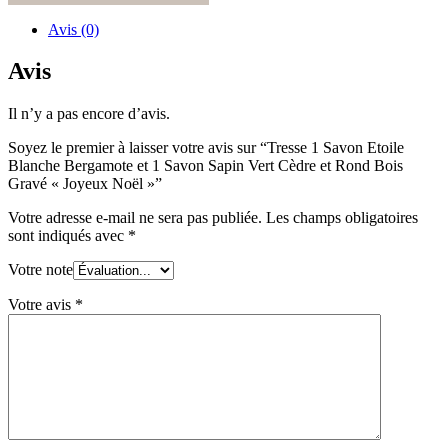
Savon
Etoile
Avis (0)
Blanche
Bergamote
Avis
et
1
Il n’y a pas encore d’avis.
Savon
Sapin
Soyez le premier à laisser votre avis sur “Tresse 1 Savon Etoile
Vert
Blanche Bergamote et 1 Savon Sapin Vert Cèdre et Rond Bois
Cèdre
Gravé « Joyeux Noël »”
et
Rond
Votre adresse e-mail ne sera pas publiée.
Les champs obligatoires
Bois
sont indiqués avec
*
Gravé
"Joyeux
Votre note
Noël"
Votre avis
*