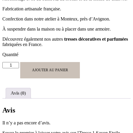
Fabrication artisanale française.
Confection dans notre atelier à Monteux, près d’Avignon.
À suspendre dans la maison ou à placer dans une armoire.
Découvrez également nos autres
tresses décoratives et parfumées
fabriquées en France.
Quantité
quantité
de
AJOUTER AU PANIER
Tresse
1
Savon
Etoile
Avis (0)
Bergamote
1
Savon
Avis
Poisson
Fleur
Il n’y a pas encore d’avis.
d'Oranger
Soyez le premier à laisser votre avis sur “Tresse 1 Savon Etoile