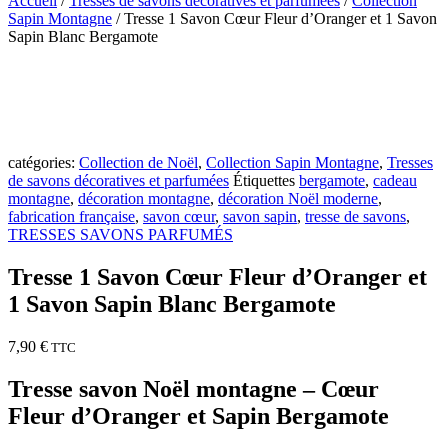
Accueil
/
Tresses de savons décoratives et parfumées
/
Collection
Sapin Montagne
/ Tresse 1 Savon Cœur Fleur d’Oranger et 1 Savon
Sapin Blanc Bergamote
catégories:
Collection de Noël
,
Collection Sapin Montagne
,
Tresses
de savons décoratives et parfumées
Étiquettes
bergamote
,
cadeau
montagne
,
décoration montagne
,
décoration Noël moderne
,
fabrication française
,
savon cœur
,
savon sapin
,
tresse de savons
,
TRESSES SAVONS PARFUMÉS
Tresse 1 Savon Cœur Fleur d’Oranger et
1 Savon Sapin Blanc Bergamote
7,90
€
TTC
Tresse savon Noël montagne – Cœur
Fleur d’Oranger et Sapin Bergamote