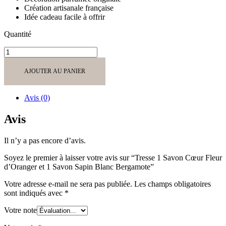
Création artisanale française
Idée cadeau facile à offrir
Quantité
quantité
de
Tresse
AJOUTER AU PANIER
1
Savon
Cœur
Avis (0)
Fleur
d'Oranger
Avis
et
1
Il n’y a pas encore d’avis.
Savon
Sapin
Soyez le premier à laisser votre avis sur “Tresse 1 Savon Cœur Fleur
Blanc
d’Oranger et 1 Savon Sapin Blanc Bergamote”
Bergamote
Votre adresse e-mail ne sera pas publiée.
Les champs obligatoires
sont indiqués avec
*
Votre note