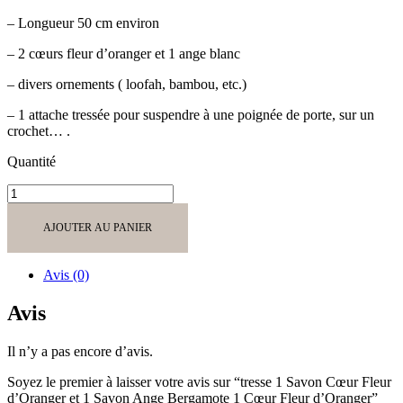
– Longueur 50 cm environ
– 2 cœurs fleur d’oranger et 1 ange blanc
– divers ornements ( loofah, bambou, etc.)
– 1 attache tressée pour suspendre à une poignée de porte, sur un
crochet… .
Quantité
quantité
de
tresse
AJOUTER AU PANIER
1
Savon
Cœur
Avis (0)
Fleur
d'Oranger
Avis
et
1
Il n’y a pas encore d’avis.
Savon
Ange
Soyez le premier à laisser votre avis sur “tresse 1 Savon Cœur Fleur
Bergamote
d’Oranger et 1 Savon Ange Bergamote 1 Cœur Fleur d’Oranger”
1