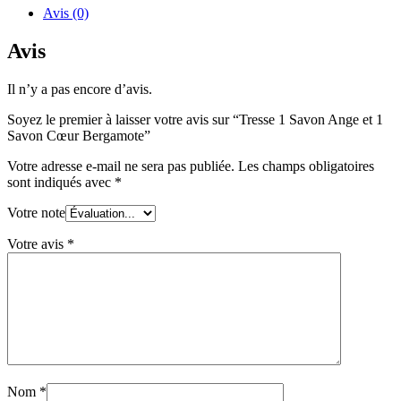
Ange
Avis (0)
et
1
Avis
Savon
Cœur
Il n’y a pas encore d’avis.
Bergamote
Soyez le premier à laisser votre avis sur “Tresse 1 Savon Ange et 1
Savon Cœur Bergamote”
Votre adresse e-mail ne sera pas publiée.
Les champs obligatoires
sont indiqués avec
*
Votre note
Votre avis
*
Nom
*