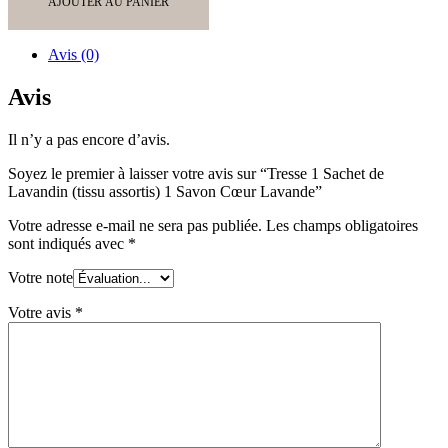
AJOUTER AU PANIER
1
Sachet
de
Avis (0)
Lavandin
(tissu
Avis
assortis)
1
Il n’y a pas encore d’avis.
Savon
Cœur
Soyez le premier à laisser votre avis sur “Tresse 1 Sachet de
Lavande
Lavandin (tissu assortis) 1 Savon Cœur Lavande”
Votre adresse e-mail ne sera pas publiée.
Les champs obligatoires
sont indiqués avec
*
Votre note
Votre avis
*